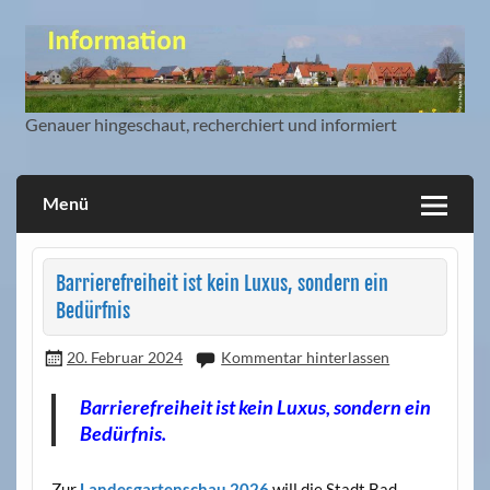
Skip
to
content
Genauer hingeschaut, recherchiert und informiert
Mitbürger Information und Blog
Menü
Barrierefreiheit ist kein Luxus, sondern ein
Bedürfnis
20. Februar 2024
Kommentar hinterlassen
Barrierefreiheit ist kein Luxus, sondern ein
Bedürfnis.
Zur
Landesgartenschau 2026
will die Stadt Bad