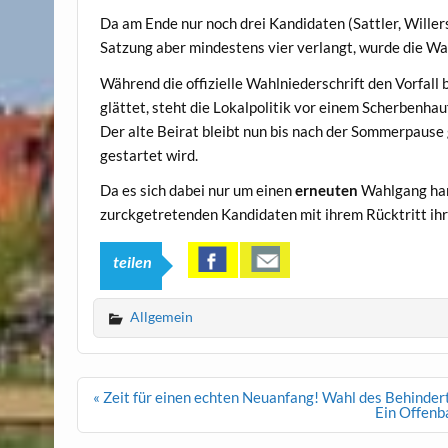
Da am Ende nur noch drei Kandidaten (Sattler, Willer
Satzung aber mindestens vier verlangt, wurde die W
Während die offizielle Wahlniederschrift den Vorfall
glättet, steht die Lokalpolitik vor einem Scherbenhau
Der alte Beirat bleibt nun bis nach der Sommerpaus
gestartet wird.
Da es sich dabei nur um einen
erneuten
Wahlgang han
zurckgetretenden Kandidaten mit ihrem Rücktritt ih
teilen
Allgemein
Beitrags-
« Zeit für einen echten Neuanfang! Wahl des Behindert
Navigation
Ein Offenb