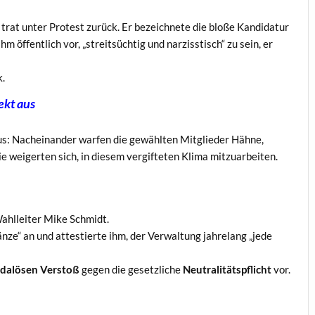
 trat unter Protest zurück. Er bezeichnete die bloße Kandidatur
m öffentlich vor, „streitsüchtig und narzisstisch“ zu sein, er
k.
ekt aus
aus: Nacheinander warfen die gewählten Mitglieder Hähne,
e weigerten sich, in diesem vergifteten Klima mitzuarbeiten.
ahlleiter Mike Schmidt.
nze“ an und attestierte ihm, der Verwaltung jahrelang „jede
dalösen Verstoß
gegen die gesetzliche
Neutralitätspflicht
vor.