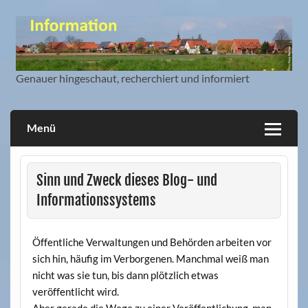
Skip
to
content
Genauer hingeschaut, recherchiert und informiert
Mitbürger Information und Blog
Menü
Sinn und Zweck dieses Blog- und
Informationssystems
Öffentliche Verwaltungen und Behörden arbeiten vor
sich hin, häufig im Verborgenen. Manchmal weiß man
nicht was sie tun, bis dann plötzlich etwas
veröffentlicht wird.
Aber gerade die Wege zu einer Veröffentlichung, man