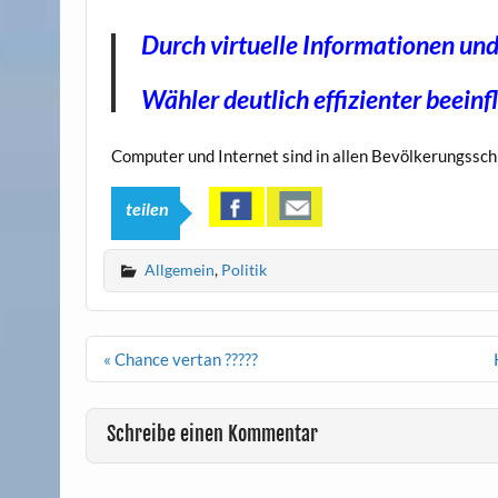
Durch virtuelle Informationen und
Wähler deutlich effizienter beeinf
Computer und Internet sind in allen Bevölkerungsschi
teilen
Allgemein
,
Politik
Beitrags-
« Chance vertan ?????
Navigation
Schreibe einen Kommentar